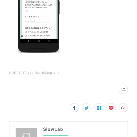
SUPPORT
(
17
)
道の駅Map
(
13
)
SlowLab