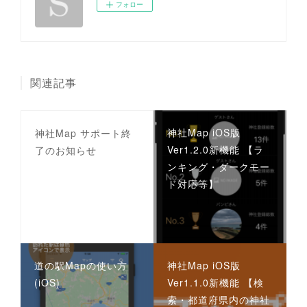
フォロー
関連記事
神社Map iOS版
神社Map サポート終
Ver1.2.0新機能 【ラ
了のお知らせ
ンキング・ダークモー
ド対応等】
道の駅Mapの使い方
神社Map iOS版
(iOS)
Ver1.1.0新機能 【検
索・都道府県内の神社