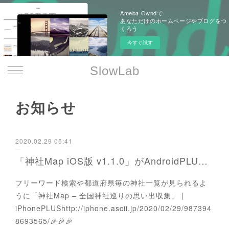
Ameba Owndで
あなただけのホームページやブログをつ
くろう
今すぐ試す
SlowLab
お知らせ
2020.02.29 05:41
「神社Map iOS版 v1.1.0」がAndroidPLUS様にレビュー掲載されました!!
フリーワード検索や都道府県毎の神社一覧が見られるよ
うに「神社Map – 全国神社巡りの思い出収集」 |
iPhonePLUShttp://iphone.ascii.jp/2020/02/29/987394
8693565/🎉🎉🎉